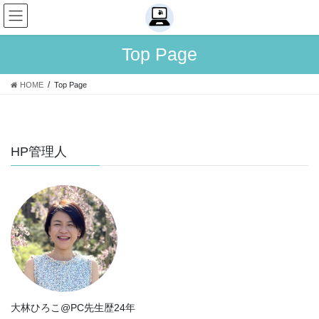
コ
ナ
ン
ビ
テ
ゲ
Top Page
ン
ー
ツ
シ
へ
ョ
HOME
Top Page
ス
ン
キ
に
ッ
移
プ
動
HP管理人
大林ひろこ@PC先生歴24年